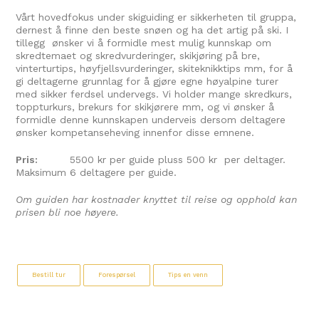
Vårt hovedfokus under skiguiding er sikkerheten til gruppa,
dernest å finne den beste snøen og ha det artig på ski. I
tillegg ønsker vi å formidle mest mulig kunnskap om
skredtemaet og skredvurderinger, skikjøring på bre,
vinterturtips, høyfjellsvurderinger, skiteknikktips mm, for å
gi deltagerne grunnlag for å gjøre egne høyalpine turer
med sikker ferdsel undervegs. Vi holder mange skredkurs,
toppturkurs, brekurs for skikjørere mm, og vi ønsker å
formidle denne kunnskapen underveis dersom deltagere
ønsker kompetanseheving innenfor disse emnene.
Pris:
5500 kr per guide pluss 500 kr per deltager.
Maksimum 6 deltagere per guide.
Om guiden har kostnader knyttet til reise og opphold kan
prisen bli noe høyere.
Bestill tur
Forespørsel
Tips en venn