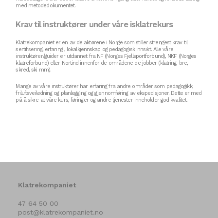
med metodedokumentet.
Krav til instruktører under våre isklatrekurs
Klatrekompaniet er en av de aktørene i Norge som stiller strengest krav til
sertifisering, erfaring , lokalkjennskap og pedagogisk innsikt. Alle våre
instruktører/guider er utdannet fra
NF (Norges Fjellsportforbund)
,
NKF (Norges
klatreforbund)
eller
Nortind
innenfor de områdene de jobber (klatring, bre,
skred, ski mm).
Mange av våre instruktører har erfaring fra andre områder som pedagogikk,
friluftsveiledning og planlegging og gjennomføring av ekspedisjoner. Dette er med
på å sikre at våre kurs, føringer og andre tjenester inneholder god kvalitet.
Klatrekompaniet
47 64 50 00
post@klatrekompaniet.no