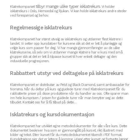
tilbyr mange ulike typer isklatrekurs
Klatrekompaniet
. Vi holder
isklatrekurs i Oslo, Hemsedal og Rjukan. Vi kan holde isklatrekurs andre steder
ved forespørsel og behov.
Regelmessige isklatrekurs
Klatrekompaniet har størst utvalg av isklatrekurs og utdanner flest klatrere i
landet. Vi setter opp kursdatoer for kursene slik at det er lett å planlegge og
velge kurs som passer for deg. Vi har mange gjennomføringer av de ulike
klatrekursene, så selv om vi utdanner mange klatrere har vi kurs med små
grupper slik at det er lett å tilpasse kurset til hver enkelt deltager og den
induviduelle progresjonen.
Rabbattert utstyr ved deltagelse på isklatrekurs
Klatrekompaniet er distributør av Petzl og Black Diamond, samt ambassadør for
Norrøna. Når du deltar på kurs og guidede turer med Klatrekompaniet får du
rabbatterte priser på disse produktene når du handler av oss. Ofte sparer man
inn hele kursprisen / prisen for guidede turer når man benytter seg av dette
tilbudet.
Kontakt oss for å få tilbud på dette…
Isklatrekurs og kursdokumentasjon
Klatrekompaniet har utviklet egne metodedokumenter for alle våre kurs. Dette
dokumentet beskriver hva som er gjennomgått på kurset, rikt illustrert med
bilder og tekst. Etter kurset får du metodedokumentet tilsendt i PDF format.
Kursdeltagere sier det er lettere å komme i gang etter kurset og fortsette læring